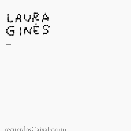
Laura Ginès
recuerdosCaixaForum